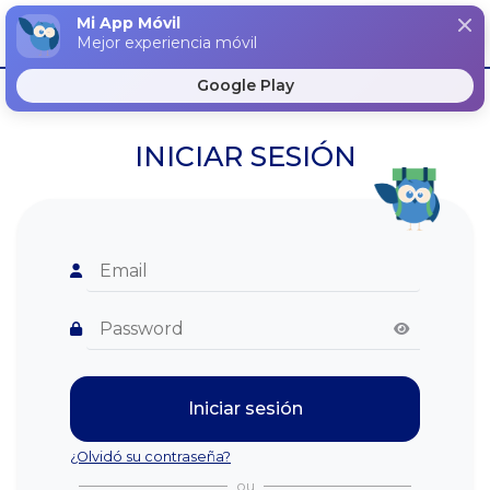
Mi App Móvil
4.8
★
★
★
★
⯨
Mejor experiencia móvil
Google Play
INICIAR SESIÓN
Iniciar sesión
¿Olvidó su contraseña?
ou